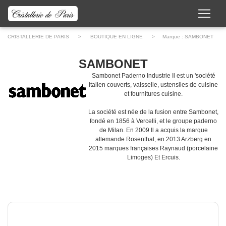
CRISTALLERIE DE PARIS
>
BOUTIQUE EN LIGNE
> Marque :
SAMBONET
SAMBONET
Sambonet Paderno Industrie Il est un 'société
italien couverts, vaisselle, ustensiles de cuisine
et fournitures cuisine.
La société est née de la fusion entre Sambonet,
fondé en 1856 à Vercelli, et le groupe paderno
de Milan. En 2009 Il a acquis la marque
allemande Rosenthal, en 2013 Arzberg en
2015 marques françaises Raynaud (porcelaine
Limoges) Et Ercuis.