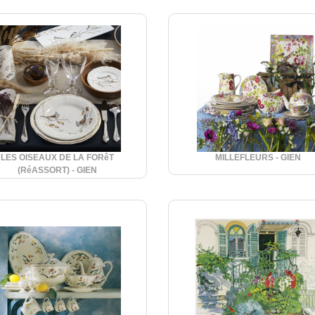
LES OISEAUX DE LA FORêT
MILLEFLEURS - GIEN
(RéASSORT) - GIEN