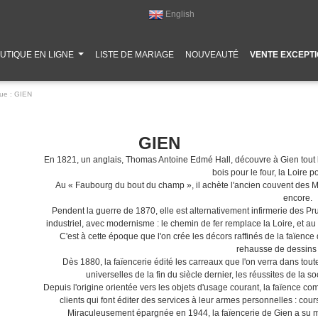
English
(CURRENT)
UTIQUE EN LIGNE
LISTE DE MARIAGE
NOUVEAUTÉ
VENTE EXCEPT
e :
GIEN
GIEN
En 1821, un anglais, Thomas Antoine Edmé Hall, découvre à Gien tout le 
bois pour le four, la Loire p
Au « Faubourg du bout du champ », il achète l'ancien couvent des Mi
encore.
Pendent la guerre de 1870, elle est alternativement infirmerie des Pr
industriel, avec modernisme : le chemin de fer remplace la Loire, et au
C'est à cette époque que l'on crée les décors raffinés de la faïence 
rehausse de dessins 
Dès 1880, la faïencerie édité les carreaux que l'on verra dans tout
universelles de la fin du siècle dernier, les réussites de la
Depuis l'origine orientée vers les objets d'usage courant, la faïence 
clients qui font éditer des services à leur armes personnelles : cou
Miraculeusement épargnée en 1944, la faïencerie de Gien a su mai