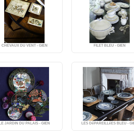
CHEVAUX DU VENT - GIEN
FILET BLEU - GIEN
LE JARDIN DU PALAIS - GIEN
LES DéPAREILLéES BLEU - GI