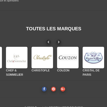
ux et spirituels
TOUTES LES MARQUES
CHRISTOFLE
CRISTAL DE
COUZON
CRISTALLERIE
CRISTAL DE
DESHOULIERES
CRISTAL DE
DIBBERN
SEVRES
ROYALE DE
PARIS
SEVRES
CHAMPAGNE