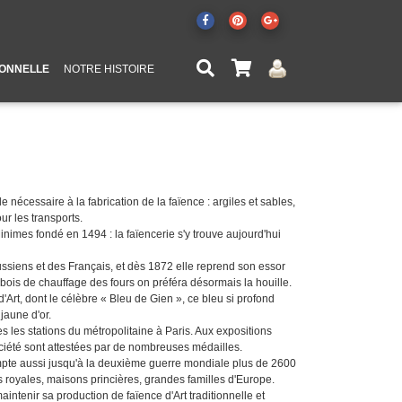
IONNELLE
NOTRE HISTOIRE
nécessaire à la fabrication de la faïence : argiles et sables,
our les transports.
nimes fondé en 1494 : la faïencerie s'y trouve aujourd'hui
ussiens et des Français, et dès 1872 elle reprend son essor
 bois de chauffage des fours on préféra désormais la houille.
d'Art, dont le célèbre « Bleu de Gien », ce bleu si profond
jaune d'or.
es les stations du métropolitaine à Paris. Aux expositions
 société sont attestées par de nombreuses médailles.
compte aussi jusqu'à la deuxième guerre mondiale plus de 2600
rs royales, maisons princières, grandes familles d'Europe.
ntenir sa production de faïence d'Art traditionnelle et