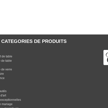
 CATEGORIES DE PRODUITS
n
 de table
 de table
 de verre
ire
nce
u
autés
d'art
 exceptionnelles
de mariage