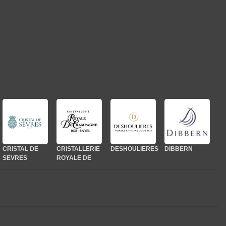
CRISTALLERIE
EDZARD
DESHOULIERES
GIEN
DIBBERN
HAVILAND
EDZARD
HAVILAND &
G
ROYALE DE
PARLON
CHAMPAGNE