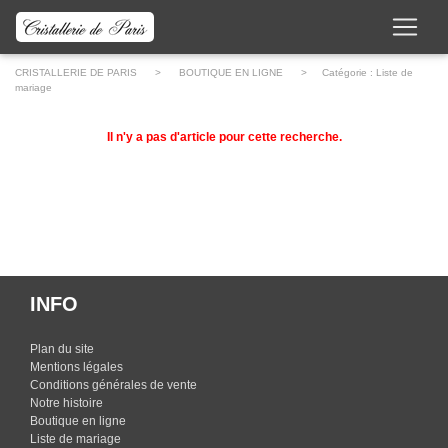
CRISTALLERIE DE PARIS
>
BOUTIQUE EN LIGNE
> Catégorie :
Liste de
mariage
Il n'y a pas d'article pour cette recherche.
INFO
Plan du site
Mentions légales
Conditions générales de vente
Notre histoire
Boutique en ligne
Liste de mariage