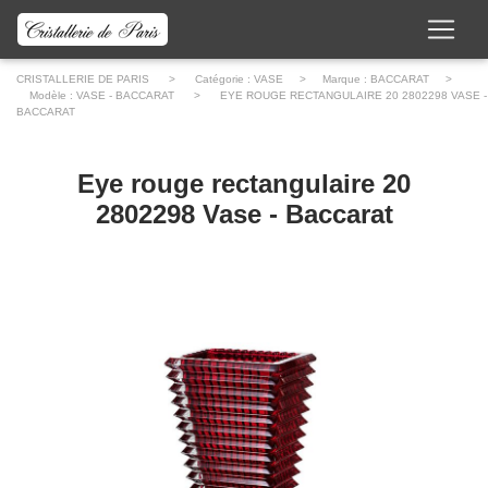
CRISTALLERIE DE PARIS
> Catégorie :
VASE
> Marque :
BACCARAT
>
Modèle :
VASE - BACCARAT
> EYE ROUGE RECTANGULAIRE 20 2802298 VASE -
BACCARAT
Eye rouge rectangulaire 20
2802298 Vase - Baccarat