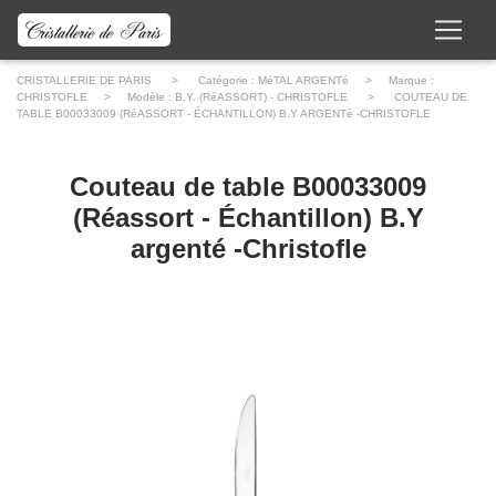
CRISTALLERIE DE PARIS
> Catégorie :
MéTAL ARGENTé
> Marque :
CHRISTOFLE
> Modèle :
B.Y. (RéASSORT) - CHRISTOFLE
> COUTEAU DE
TABLE B00033009 (RéASSORT - ÉCHANTILLON) B.Y ARGENTé -CHRISTOFLE
Couteau de table B00033009
(Réassort - Échantillon) B.Y
argenté -Christofle